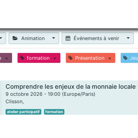
tiliser Moneko ?
Se lancer !
Actus
Contact
Fa
Animation
Événements à venir
e
×
formation
×
Présentation
×
Je
9 octobre 2026
-
19:00
(
Europe/Paris
)
Clisson
,
atelier participatif
formation