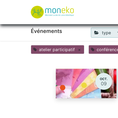
À propos
Où u
Événements
type
atelier participatif
×
conférenc
OCT.
09