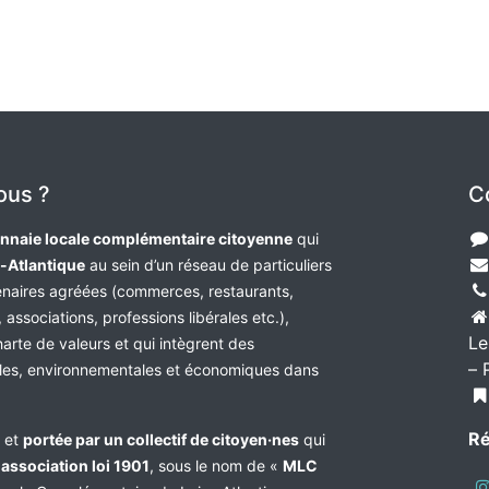
ous ?
C
nnaie locale complémentaire citoyenne
qui
e-Atlantique
au sein d’un réseau de particuliers
tenaires agréées (commerces, restaurants,
 associations, professions libérales etc.),
Le
harte de valeurs et qui intègrent des
– 
les, environnementales et économiques dans
Ré
e et
portée par un collectif de citoyen·nes
qui
n
association loi 1901
, sous le nom de «
MLC