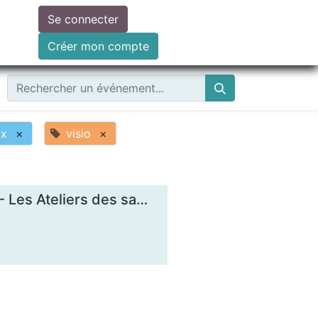
Se connecter
ire un don
Créer mon compte
ux
×
visio
×
Comprendre les enjeux de la monnaie locale - Les Ateliers des savoirs