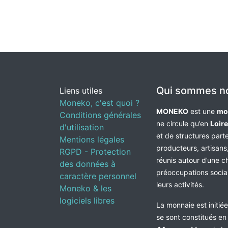
Qui sommes n
Liens utiles
Moneko, c'est quoi ?
MONEKO
est une
mo
Conditions générales
ne circule qu’en
Loir
d'utilisation
et de structures par
Mentions légales
producteurs, artisans,
RGPD - Protection
réunis autour d’une c
des données à
préoccupations socia
caractère personnel
leurs activités.
Moneko & les
logiciels libres
La monnaie est initié
se sont constitués e