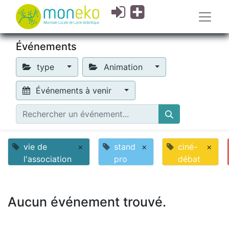
Événements
type
Animation
Événements à venir
vie de
×
stand
×
ciné-
×
l'association
pro
débat
Aucun événement trouvé.