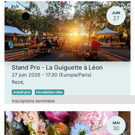
JUIN
27
Stand Pro - La Guiguette à Léon
27 juin 2026
-
17:30
(
Europe/Paris
)
Rezé
,
stand pro
circulation mks
Inscriptions terminées
MAI
30