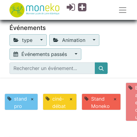
Événements
type
Animation
Événements passés
stand
×
ciné-
×
Stand
×
pro
débat
Moneko