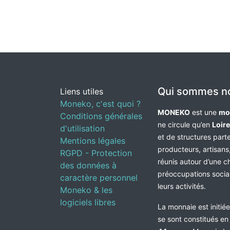
Qui sommes n
Liens utiles
Moneko, c'est quoi ?
MONEKO
est une
mo
Conditions générales
ne circule qu’en
Loir
d'utilisation
et de structures par
Mentions légales
producteurs, artisans,
RGPD - Protection
réunis autour d’une c
des données à
préoccupations socia
caractère personnel
leurs activités.
Moneko & les
logiciels libres
La monnaie est initié
se sont constitués e