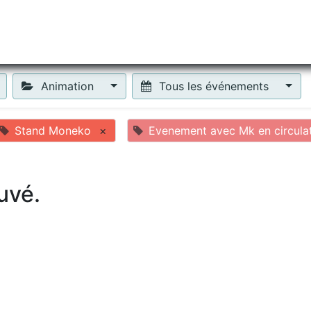
tiliser Moneko ?
Se lancer !
Actus
Contact
Fa
Animation
Tous les événements
Stand Moneko
×
Evenement avec Mk en circula
uvé.