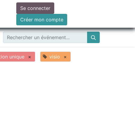
Se connecter
ire un don
Créer mon compte
tion unique
×
visio
×