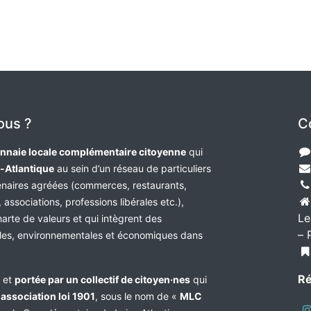
ous ?
C
nnaie locale complémentaire citoyenne
qui
e-Atlantique
au sein d’un réseau de particuliers
tenaires agréées (commerces, restaurants,
 associations, professions libérales etc.),
Le
harte de valeurs et qui intègrent des
– 
les, environnementales et économiques dans
Ré
e et
portée par un collectif de citoyen·nes
qui
n
association loi 1901
, sous le nom de «
MLC