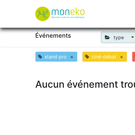
À propos
Où u
Événements
type
stand pro
×
ciné-débat
×
Aucun événement tro