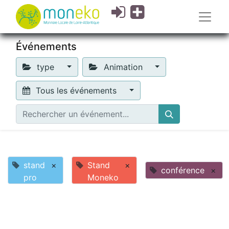
Événements
type
Animation
Tous les événements
stand
×
Stand
×
conférence
×
pro
Moneko