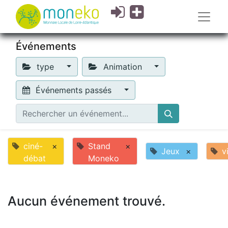
Événements
type
Animation
Événements passés
ciné-
×
Stand
×
Jeux
×
v
débat
Moneko
Aucun événement trouvé.