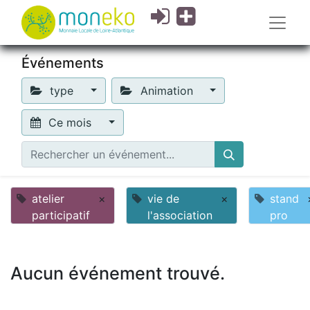
Événements
type
Animation
Ce mois
atelier
×
vie de
×
stand
participatif
l'association
pro
Aucun événement trouvé.