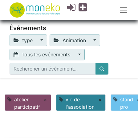
Événements
type
Animation
Tous les événements
atelier
×
vie de
×
stand
participatif
l'association
pro