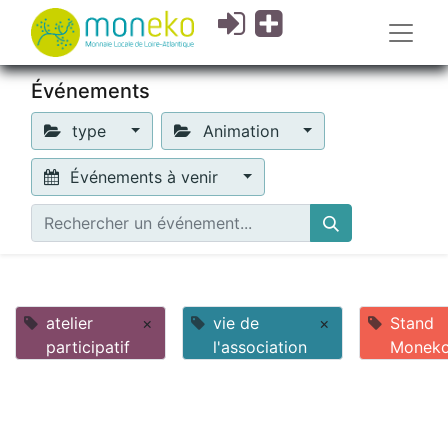
Événements
type
Animation
Événements à venir
atelier
×
vie de
×
Stand
participatif
l'association
Monek