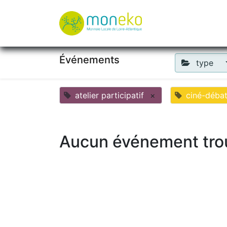
À propos
Où u
Événements
type
atelier participatif
×
ciné-déba
Aucun événement tro