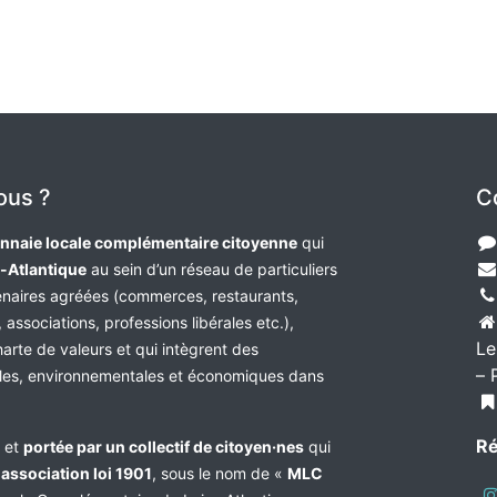
ous ?
C
nnaie locale complémentaire citoyenne
qui
e-Atlantique
au sein d’un réseau de particuliers
tenaires agréées (commerces, restaurants,
 associations, professions libérales etc.),
Le
harte de valeurs et qui intègrent des
– 
les, environnementales et économiques dans
Ré
e et
portée par un collectif de citoyen·nes
qui
n
association loi 1901
, sous le nom de «
MLC