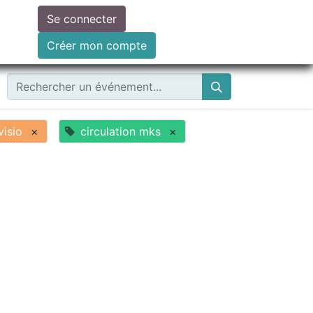
Se connecter
ire un don
Créer mon compte
visio
×
circulation mks
×