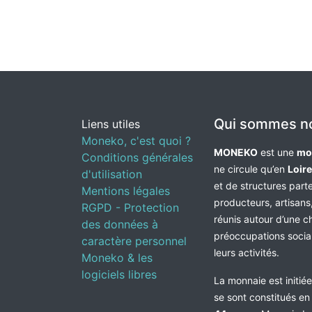
Qui sommes n
Liens utiles
Moneko, c'est quoi ?
MONEKO
est une
mo
Conditions générales
ne circule qu’en
Loir
d'utilisation
et de structures par
Mentions légales
producteurs, artisans,
RGPD - Protection
réunis autour d’une c
des données à
préoccupations socia
caractère personnel
leurs activités.
Moneko & les
logiciels libres
La monnaie est initié
se sont constitués e