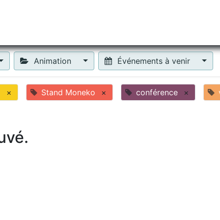
tiliser Moneko ?
Se lancer !
Actus
Contact
Fa
Animation
Événements à venir
t
×
Stand Moneko
×
conférence
×
uvé.