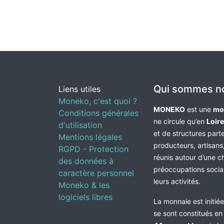
Qui sommes n
Liens utiles
Moneko, c'est quoi ?
MONEKO
est une
mo
Conditions générales
ne circule qu’en
Loir
d'utilisation
et de structures par
Mentions légales
producteurs, artisans,
RGPD - Protection
réunis autour d’une c
des données à
préoccupations socia
caractère personnel
leurs activités.
Moneko & les
logiciels libres
La monnaie est initié
se sont constitués e