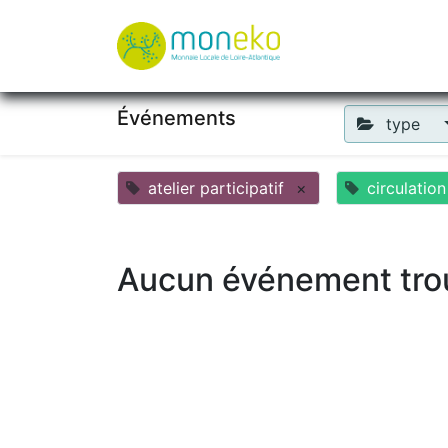
À propos
Où u
Événements
type
atelier participatif
×
circulatio
Aucun événement tro