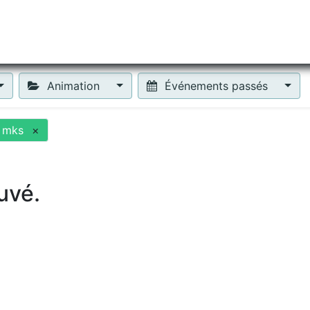
tiliser Moneko ?
Se lancer !
Actus
Contact
Fa
Animation
Événements passés
n mks
×
uvé.