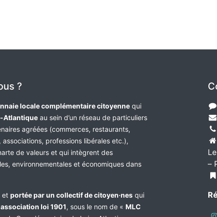
ous ?
C
nnaie locale complémentaire citoyenne
qui
e-Atlantique
au sein d’un réseau de particuliers
tenaires agréées (commerces, restaurants,
 associations, professions libérales etc.),
Le
harte de valeurs et qui intègrent des
– 
les, environnementales et économiques dans
Ré
e et
portée par un collectif de citoyen·nes
qui
n
association loi 1901
, sous le nom de «
MLC