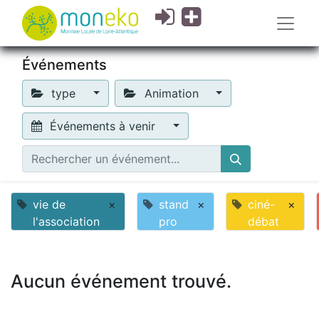
Événements
type
Animation
Événements à venir
vie de
×
stand
×
ciné-
×
l'association
pro
débat
Aucun événement trouvé.