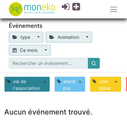
Événements
type
Animation
Ce mois
vie de
×
stand
×
ciné-
×
l'association
pro
débat
Aucun événement trouvé.