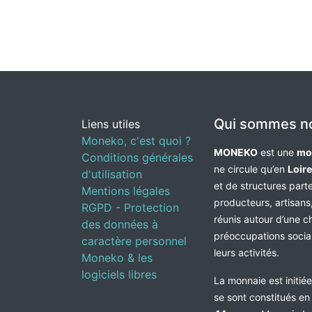
Qui sommes n
Liens utiles
Moneko, c'est quoi ?
MONEKO
est une
mo
Conditions générales
ne circule qu’en
Loir
d'utilisation
et de structures par
Mentions légales
producteurs, artisans,
RGPD - Protection
réunis autour d’une c
des données à
préoccupations socia
caractère personnel
leurs activités.
Moneko & les
logiciels libres
La monnaie est initié
se sont constitués e