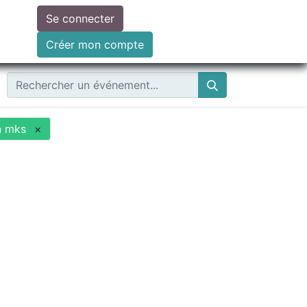
Se connecter
ire un don
Créer mon compte
n mks
×