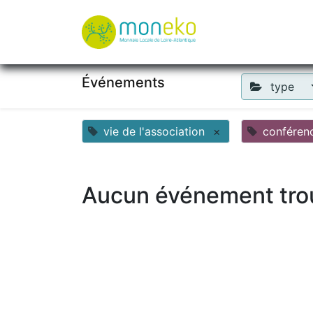
À propos
Où u
Événements
type
vie de l'association
×
conféren
Aucun événement tro