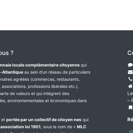
ous ?
C
nnaie locale complémentaire citoyenne
qui
e-Atlantique
au sein d’un réseau de particuliers
tenaires agréées (commerces, restaurants,
 associations, professions libérales etc.),
Le
harte de valeurs et qui intègrent des
– 
les, environnementales et économiques dans
Ré
e et
portée par un collectif de citoyen·nes
qui
n
association loi 1901
, sous le nom de «
MLC