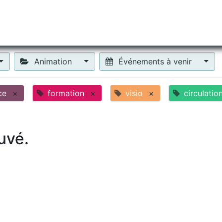
tiliser Moneko ?
Se lancer !
Actus
Contact
Fa
Animation
Événements à venir
ce
×
formation
×
visio
×
circulatio
uvé.