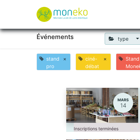
À propos
Où u
Événements
type
stand
×
ciné-
×
Stand
pro
débat
Mone
MARS
14
Inscriptions terminées