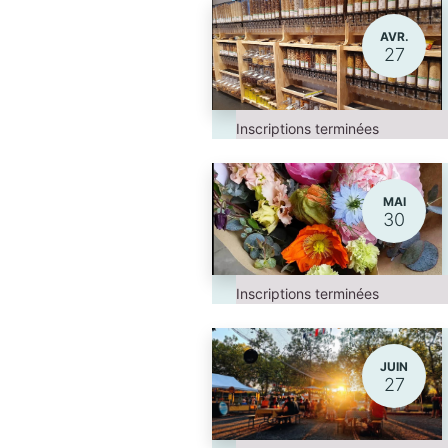
AVR.
27
Inscriptions terminées
MAI
30
Inscriptions terminées
JUIN
27