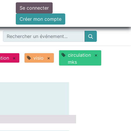
Se connecter
ire un don
Créer mon compte
circulation
×
tion
×
visio
×
mks