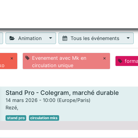
tiliser Moneko ?
Se lancer !
Actus
Contact
Fa
Animation
Tous les événements
×
Evenement avec Mk en
×
forma
ko
circulation unique
Stand Pro - Colegram, marché durable
14 mars 2026
-
10:00
(
Europe/Paris
)
Rezé
,
stand pro
circulation mks