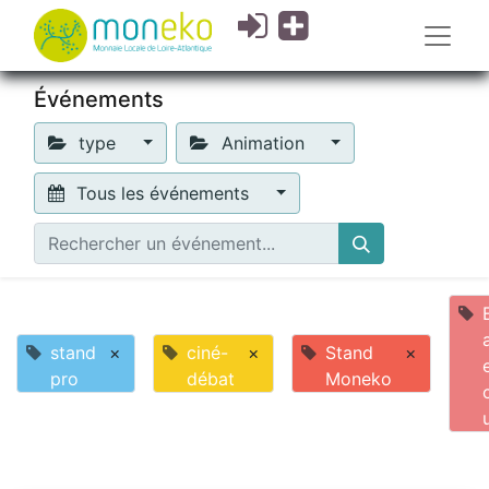
Événements
type
Animation
Tous les événements
stand
×
ciné-
×
Stand
×
pro
débat
Moneko