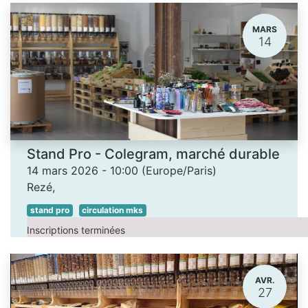
MARS
14
Stand Pro - Colegram, marché durable
14 mars 2026
-
10:00
(
Europe/Paris
)
Rezé
,
stand pro
circulation mks
Inscriptions terminées
AVR.
27