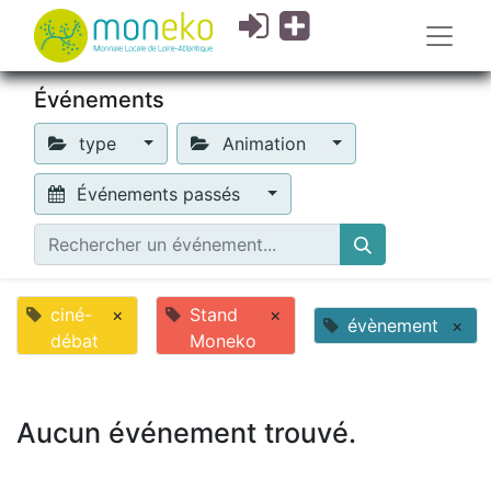
Événements
type
Animation
Événements passés
ciné-
×
Stand
×
évènement
×
débat
Moneko
Aucun événement trouvé.