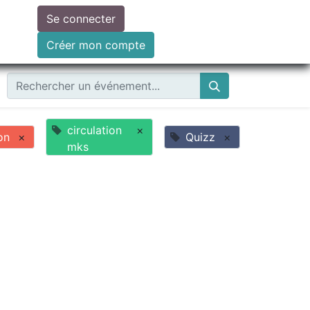
Se connecter
ire un don
Créer mon compte
circulation
×
on
×
Quizz
×
mks