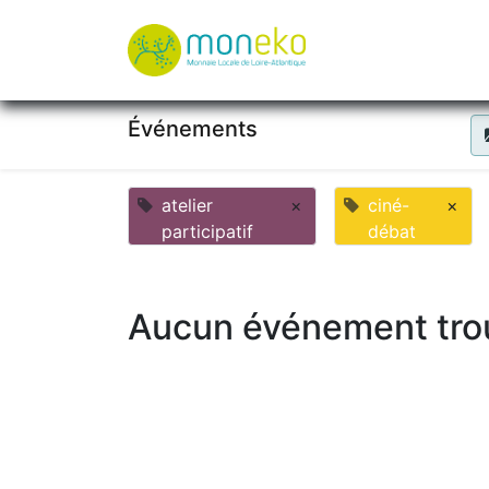
À propos
Où u
Événements
atelier
×
ciné-
×
participatif
débat
Aucun événement tro