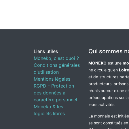
Qui sommes n
Liens utiles
Moneko, c'est quoi ?
MONEKO
est une
mo
Conditions générales
ne circule qu’en
Loir
d'utilisation
et de structures par
Mentions légales
producteurs, artisans,
RGPD - Protection
réunis autour d’une c
des données à
préoccupations socia
caractère personnel
leurs activités.
Moneko & les
logiciels libres
La monnaie est initié
se sont constitués e