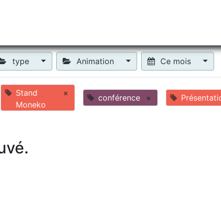
tiliser Moneko ?
Se lancer !
Actus
Contact
Fa
type
Animation
Ce mois
Stand
×
conférence
×
Présentati
Moneko
uvé.