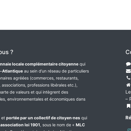
ous ?
C
nnaie locale complémentaire citoyenne
qui
e-Atlantique
au sein d’un réseau de particuliers
tenaires agréées (commerces, restaurants,
 associations, professions libérales etc.),
Le
harte de valeurs et qui intègrent des
– 
les, environnementales et économiques dans
Ré
e et
portée par un collectif de citoyen·nes
qui
n
association loi 1901
, sous le nom de «
MLC