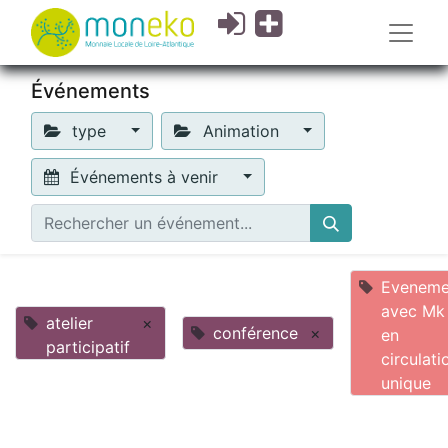
Événements
type
Animation
Événements à venir
Eveneme
avec Mk
atelier
×
conférence
×
en
participatif
circulati
unique