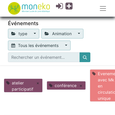
Événements
type
Animation
Tous les événements
Eveneme
avec Mk
atelier
×
conférence
×
en
participatif
circulati
unique