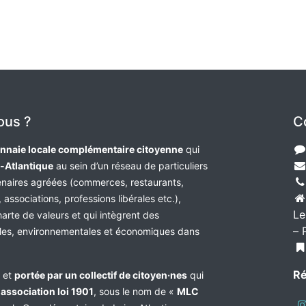
ous ?
C
nnaie locale complémentaire citoyenne
qui
e-Atlantique
au sein d’un réseau de particuliers
tenaires agréées (commerces, restaurants,
 associations, professions libérales etc.),
Le
harte de valeurs et qui intègrent des
– 
les, environnementales et économiques dans
Ré
e et
portée par un collectif de citoyen·nes
qui
n
association loi 1901
, sous le nom de «
MLC