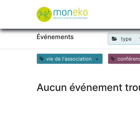
À propos
Où u
Événements
type
vie de l'association
×
conféren
Aucun événement tro