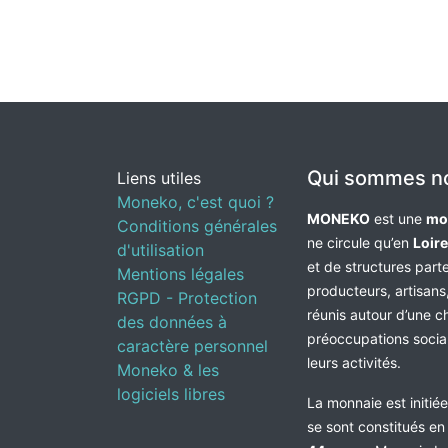
Qui sommes n
Liens utiles
Moneko, c'est quoi ?
MONEKO
est une
mo
Conditions générales
ne circule qu’en
Loir
d'utilisation
et de structures par
Mentions légales
producteurs, artisans,
RGPD - Protection
réunis autour d’une c
des données à
préoccupations socia
caractère personnel
leurs activités.
Moneko & les
logiciels libres
La monnaie est initié
se sont constitués e