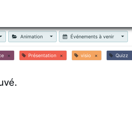
tiliser Moneko ?
Se lancer !
Actus
Contact
Fa
Animation
Événements à venir
ce
×
Présentation
×
visio
×
Quizz
uvé.