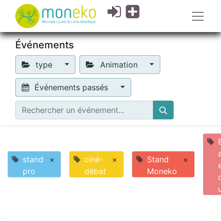
Événements
type
Animation
Événements passés
stand
×
ciné-
×
Stand
×
pro
débat
Moneko