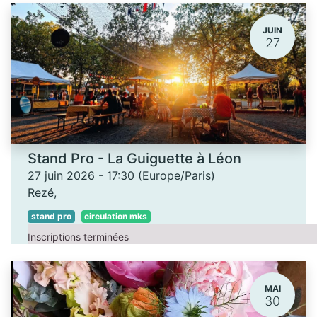
JUIN
27
Stand Pro - La Guiguette à Léon
27 juin 2026
-
17:30
(
Europe/Paris
)
Rezé
,
stand pro
circulation mks
Inscriptions terminées
MAI
30