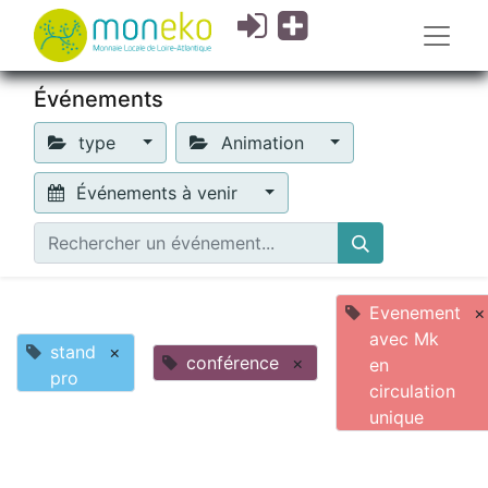
Événements
type
Animation
Événements à venir
Evenement
×
avec Mk
stand
×
conférence
×
en
pro
circulation
unique