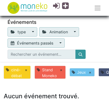
Événements
type
Animation
Événements passés
ciné-
×
Stand
×
Jeux
×
Q
débat
Moneko
Aucun événement trouvé.