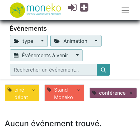
Événements
type
Animation
Événements à venir
ciné-
×
Stand
×
conférence
×
débat
Moneko
Aucun événement trouvé.