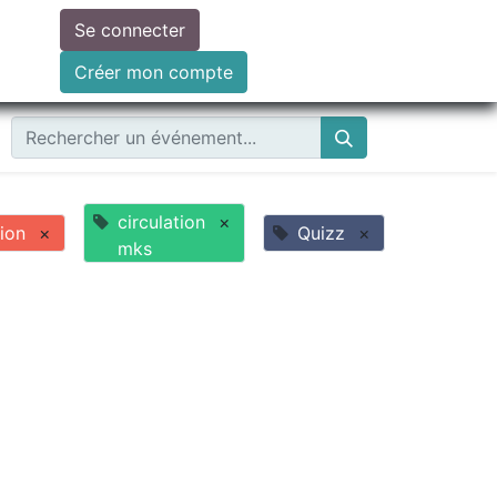
Se connecter
ire un don
Créer mon compte
circulation
×
ion
×
Quizz
×
mks