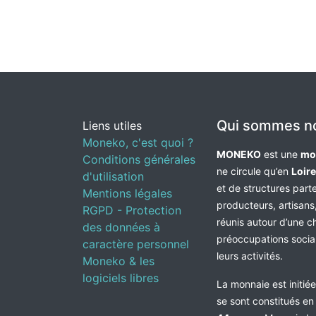
Qui sommes n
Liens utiles
Moneko, c'est quoi ?
MONEKO
est une
mo
Conditions générales
ne circule qu’en
Loir
d'utilisation
et de structures par
Mentions légales
producteurs, artisans,
RGPD - Protection
réunis autour d’une c
des données à
préoccupations socia
caractère personnel
leurs activités.
Moneko & les
logiciels libres
La monnaie est initié
se sont constitués e