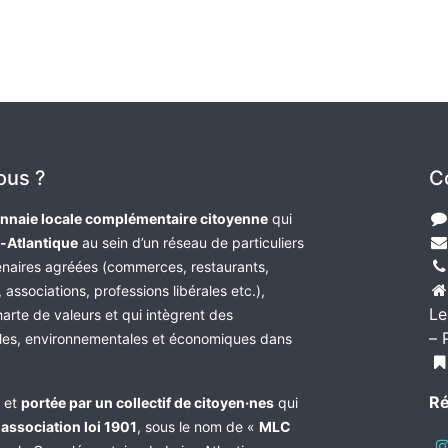
ous ?
C
nnaie locale complémentaire citoyenne
qui
e-Atlantique
au sein d’un réseau de particuliers
tenaires agréées (commerces, restaurants,
 associations, professions libérales etc.),
Le
harte de valeurs et qui intègrent des
– 
les, environnementales et économiques dans
Ré
e et
portée par un collectif de citoyen·nes
qui
n
association loi 1901
, sous le nom de «
MLC