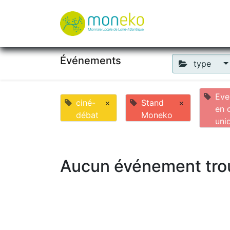
À propos
Où u
Événements
type
Eve
ciné-
×
Stand
×
en 
débat
Moneko
uni
Aucun événement tro