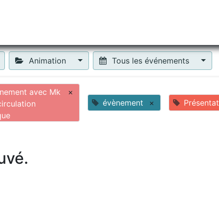
tiliser Moneko ?
Se lancer !
Actus
Contact
Fa
Animation
Tous les événements
nement avec Mk
×
évènement
×
Présentat
circulation
que
uvé.