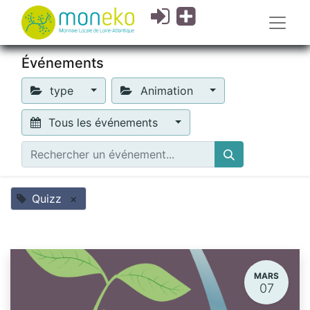
Événements
type
Animation
Tous les événements
Quizz
×
MARS
07