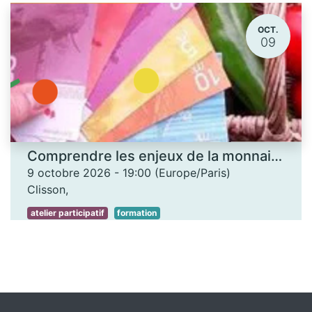
OCT.
09
Comprendre les enjeux de la monnaie locale - Les Ateliers des savoirs
9 octobre 2026
-
19:00
(
Europe/Paris
)
Clisson
,
atelier participatif
formation