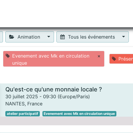
tiliser Moneko ?
Se lancer !
Actus
Contact
Fa
Animation
Tous les événements
Evenement avec Mk en circulation
×
Présen
unique
Qu'est-ce qu'une monnaie locale ?
30 juillet 2025
-
09:30
(
Europe/Paris
)
NANTES
,
France
atelier participatif
Evenement avec Mk en circulation unique