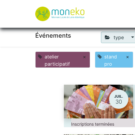
À propos
Où u
Événements
type
atelier
×
stand
×
participatif
pro
JUIL.
30
Inscriptions terminées