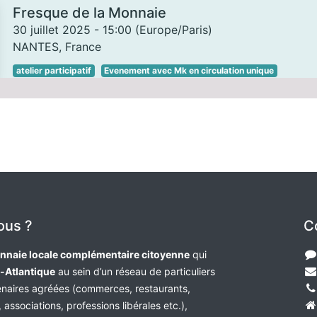
Fresque de la Monnaie
30 juillet 2025
-
15:00
(
Europe/Paris
)
NANTES
,
France
atelier participatif
Evenement avec Mk en circulation unique
ous ?
C
nnaie locale complémentaire citoyenne
qui
e-Atlantique
au sein d’un réseau de particuliers
tenaires agréées (commerces, restaurants,
 associations, professions libérales etc.),