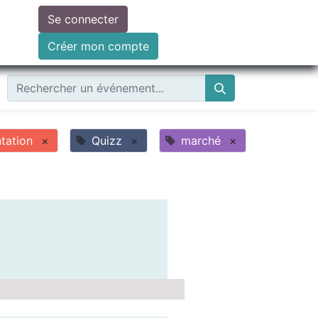
Se connecter
ire un don
Créer mon compte
tation
×
Quizz
×
marché
×