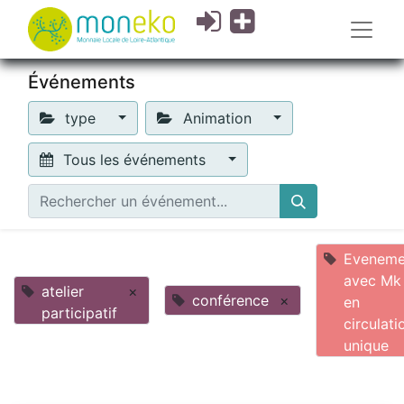
Événements
type
Animation
Tous les événements
Eveneme
avec Mk
atelier
×
conférence
×
en
participatif
circulati
unique