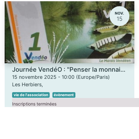
NOV.
15
Journée VendéO : "Penser la monnaie... autrement"
15 novembre 2025
-
10:00
(
Europe/Paris
)
Les Herbiers
,
vie de l'association
évènement
Inscriptions terminées