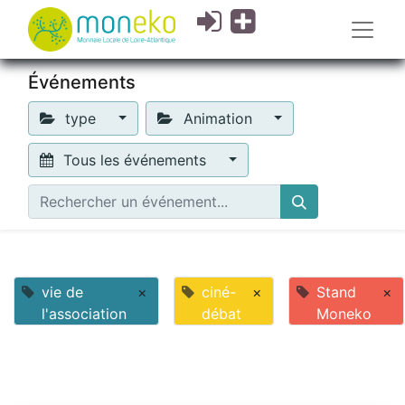
Événements
type
Animation
Tous les événements
vie de
×
ciné-
×
Stand
×
l'association
débat
Moneko