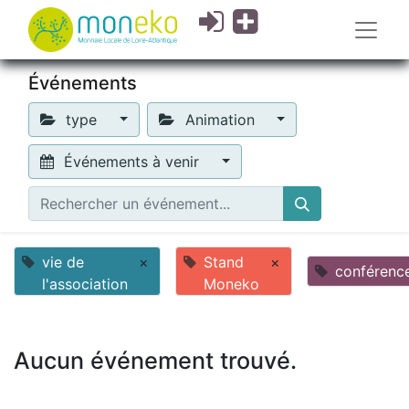
Événements
type
Animation
Événements à venir
vie de
×
Stand
×
conférenc
l'association
Moneko
Aucun événement trouvé.