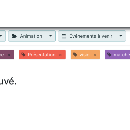
tiliser Moneko ?
Se lancer !
Actus
Contact
Fa
Animation
Événements à venir
ce
×
Présentation
×
visio
×
marché
uvé.