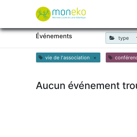
À propos
Où u
Événements
type
vie de l'association
×
conféren
Aucun événement tro