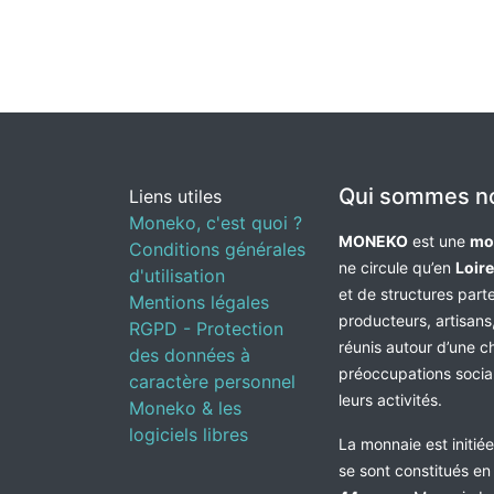
Qui sommes n
Liens utiles
Moneko, c'est quoi ?
MONEKO
est une
mo
Conditions générales
ne circule qu’en
Loir
d'utilisation
et de structures par
Mentions légales
producteurs, artisans,
RGPD - Protection
réunis autour d’une c
des données à
préoccupations socia
caractère personnel
leurs activités.
Moneko & les
logiciels libres
La monnaie est initié
se sont constitués e