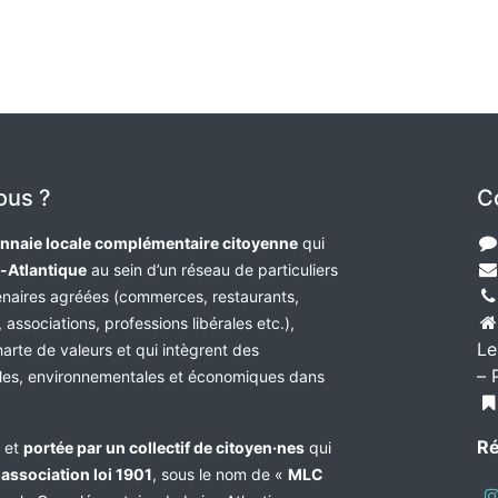
ous ?
C
nnaie locale complémentaire citoyenne
qui
e-Atlantique
au sein d’un réseau de particuliers
tenaires agréées (commerces, restaurants,
 associations, professions libérales etc.),
Le
harte de valeurs et qui intègrent des
– 
les, environnementales et économiques dans
Ré
e et
portée par un collectif de citoyen·nes
qui
n
association loi 1901
, sous le nom de «
MLC