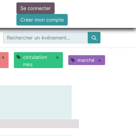
Se connecter
ire un don
Créer mon compte
×
circulation
×
marché
×
mks