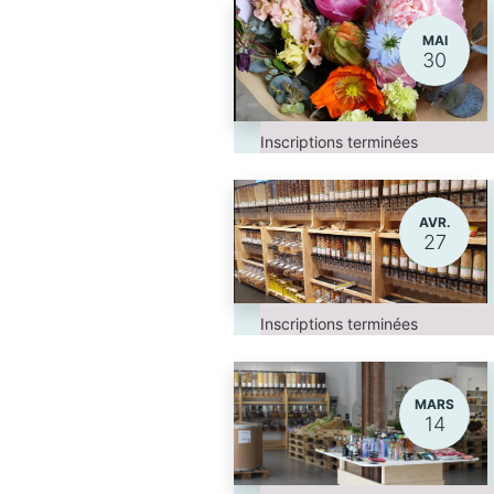
MAI
30
Inscriptions terminées
AVR.
27
Inscriptions terminées
MARS
14