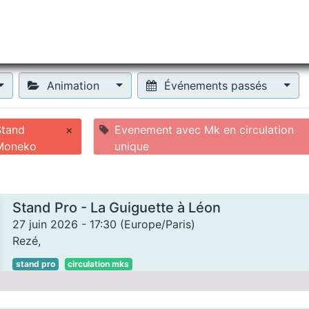
tiliser Moneko ?
Se lancer !
Actus
Contact
Fa
Animation
Événements passés
Stand
×
Evenement avec Mk en circulation
Moneko
unique
Stand Pro - La Guiguette à Léon
27 juin 2026
-
17:30
(
Europe/Paris
)
Rezé
,
stand pro
circulation mks