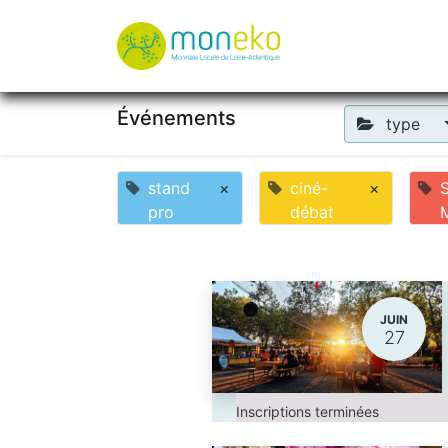
À propos
Où u
Événements
type
stand
×
ciné-
×
pro
débat
JUIN
27
Inscriptions terminées