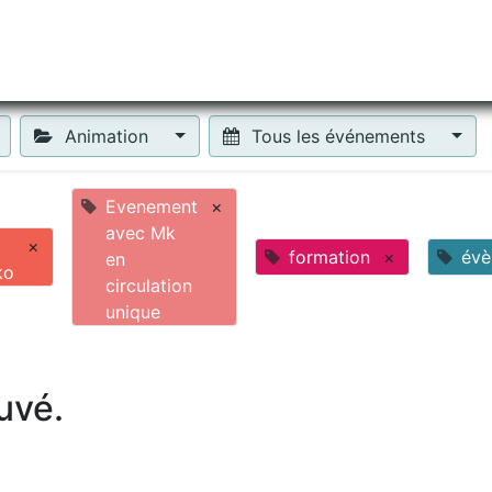
tiliser Moneko ?
Se lancer !
Actus
Contact
Fa
Animation
Tous les événements
Evenement
×
avec Mk
×
formation
×
évè
en
ko
circulation
unique
uvé.