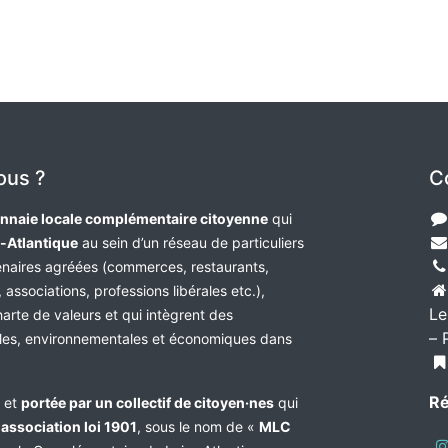
ous ?
C
nnaie locale complémentaire citoyenne
qui
e-Atlantique
au sein d’un réseau de particuliers
tenaires agréées (commerces, restaurants,
 associations, professions libérales etc.),
Le
harte de valeurs et qui intègrent des
– 
les, environnementales et économiques dans
Ré
e et
portée par un collectif de citoyen·nes
qui
n
association loi 1901
, sous le nom de «
MLC