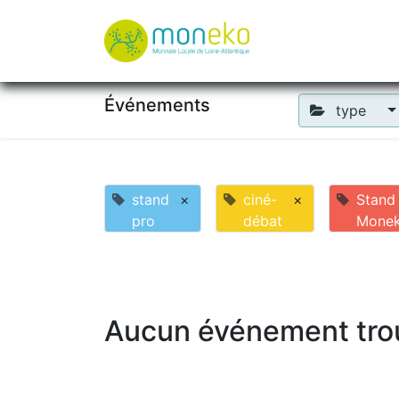
À propos
Où u
Événements
type
stand
×
ciné-
×
Stand
pro
débat
Mone
Aucun événement tro