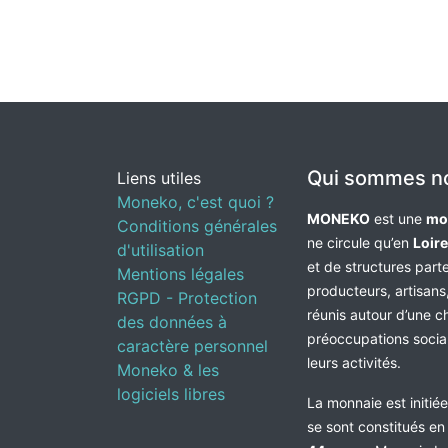
Qui sommes n
Liens utiles
Moneko, c'est quoi ?
MONEKO
est une
mo
Conditions générales
ne circule qu’en
Loir
d'utilisation
et de structures par
Mentions légales
producteurs, artisans,
RGPD - Protection
réunis autour d’une c
des données à
préoccupations socia
caractère personnel
leurs activités.
Moneko & les
logiciels libres
La monnaie est initié
se sont constitués e