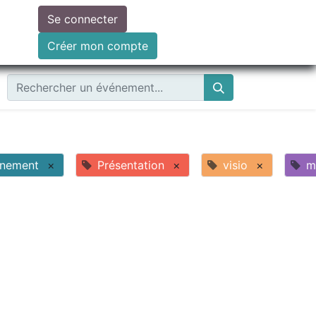
Se connecter
ire un don
Créer mon compte
nement
×
Présentation
×
visio
×
m