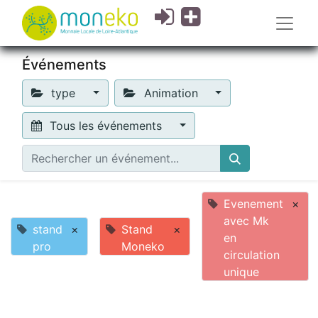
Événements
type
Animation
Tous les événements
Evenement
×
avec Mk
stand
×
Stand
×
en
pro
Moneko
circulation
unique