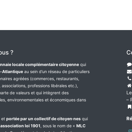
ous ?
C
nnaie locale complémentaire citoyenne
qui
e-Atlantique
au sein d’un réseau de particuliers
tenaires agréées (commerces, restaurants,
 associations, professions libérales etc.),
Le
harte de valeurs et qui intègrent des
– 
les, environnementales et économiques dans
Ré
e et
portée par un collectif de citoyen·nes
qui
n
association loi 1901
, sous le nom de «
MLC