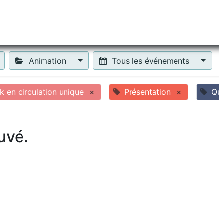
tiliser Moneko ?
Se lancer !
Actus
Contact
Fa
Animation
Tous les événements
 en circulation unique
×
Présentation
×
Q
uvé.