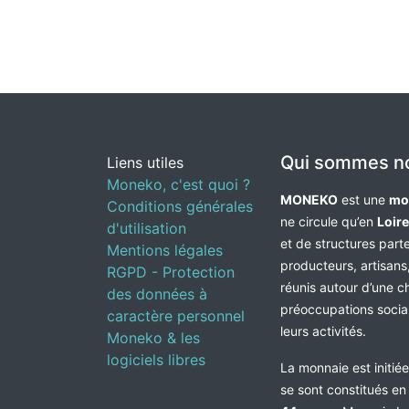
Qui sommes n
Liens utiles
Moneko, c'est quoi ?
MONEKO
est une
mo
Conditions générales
ne circule qu’en
Loir
d'utilisation
et de structures par
Mentions légales
producteurs, artisans,
RGPD - Protection
réunis autour d’une c
des données à
préoccupations socia
caractère personnel
leurs activités.
Moneko & les
logiciels libres
La monnaie est initié
se sont constitués e