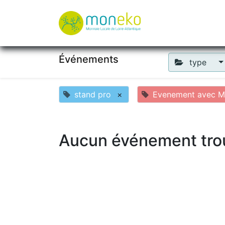
À propos
Où u
Événements
type
stand pro
×
Evenement avec Mk
Aucun événement tro