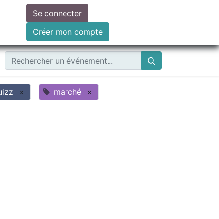
Se connecter
ire un don
Créer mon compte
uizz
×
marché
×