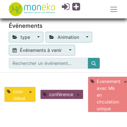
Événements
type
Animation
Événements à venir
Evenement
×
avec Mk
ciné-
×
conférence
×
en
débat
circulation
unique