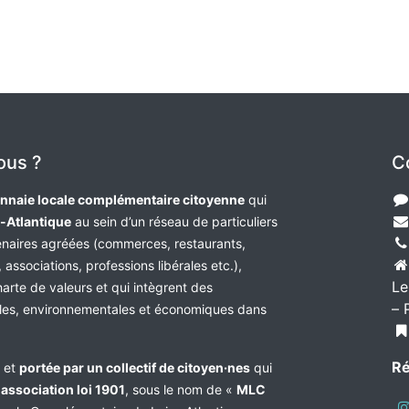
ous ?
C
nnaie locale complémentaire citoyenne
qui
e-Atlantique
au sein d’un réseau de particuliers
tenaires agréées (commerces, restaurants,
 associations, professions libérales etc.),
Le
harte de valeurs et qui intègrent des
– 
les, environnementales et économiques dans
Ré
e et
portée par un collectif de citoyen·nes
qui
n
association loi 1901
, sous le nom de «
MLC