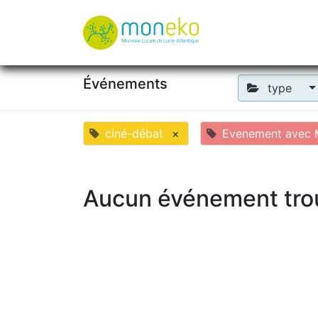
À propos
Où u
Événements
type
ciné-débat
×
Evenement avec M
Aucun événement tro