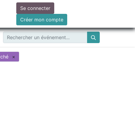
Se connecter
ire un don
Créer mon compte
ché
×