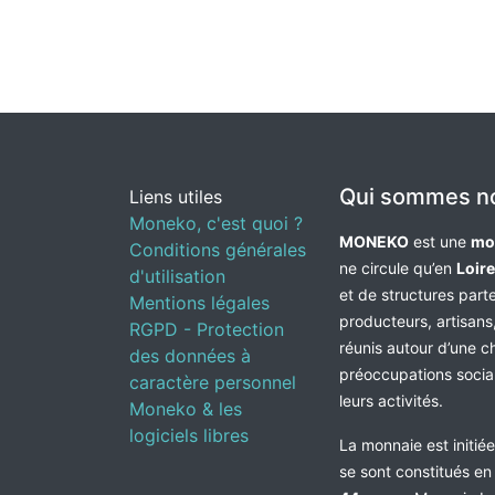
Qui sommes n
Liens utiles
Moneko, c'est quoi ?
MONEKO
est une
mo
Conditions générales
ne circule qu’en
Loir
d'utilisation
et de structures par
Mentions légales
producteurs, artisans,
RGPD - Protection
réunis autour d’une c
des données à
préoccupations socia
caractère personnel
leurs activités.
Moneko & les
logiciels libres
La monnaie est initié
se sont constitués e