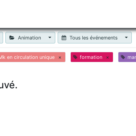
tiliser Moneko ?
Se lancer !
Actus
Contact
Fa
Animation
Tous les événements
k en circulation unique
×
formation
×
mar
uvé.