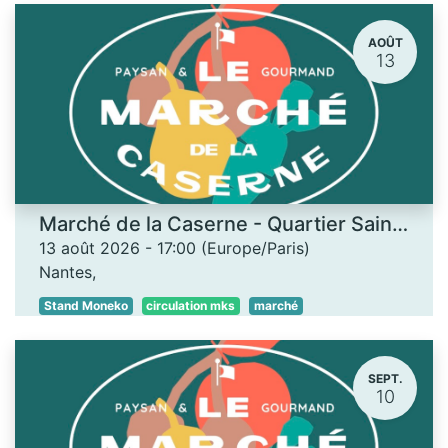
AOÛT
13
Marché de la Caserne - Quartier Saint-Donatien
13 août 2026
-
17:00
(
Europe/Paris
)
Nantes
,
Stand Moneko
circulation mks
marché
SEPT.
10