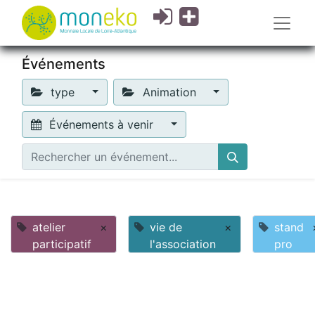
Événements
type
Animation
Événements à venir
atelier
×
vie de
×
stand
participatif
l'association
pro