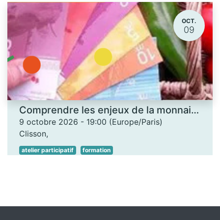
OCT.
09
Comprendre les enjeux de la monnaie locale - Les Ateliers des savoirs
9 octobre 2026
-
19:00
(
Europe/Paris
)
Clisson
,
atelier participatif
formation