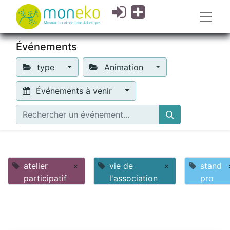
Événements
type
Animation
Événements à venir
atelier
×
vie de
×
stand
participatif
l'association
pro