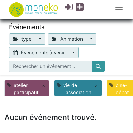
Événements
type
Animation
Événements à venir
atelier
×
vie de
×
ciné-
participatif
l'association
débat
Aucun événement trouvé.