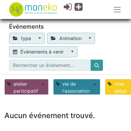
Événements
type
Animation
Événements à venir
atelier
×
vie de
×
ciné-
participatif
l'association
débat
Aucun événement trouvé.