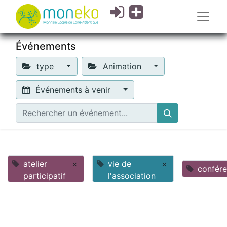
Événements
type
Animation
Événements à venir
atelier
×
vie de
×
confér
participatif
l'association