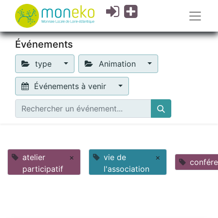
Événements
type
Animation
Événements à venir
atelier
×
vie de
×
confér
participatif
l'association