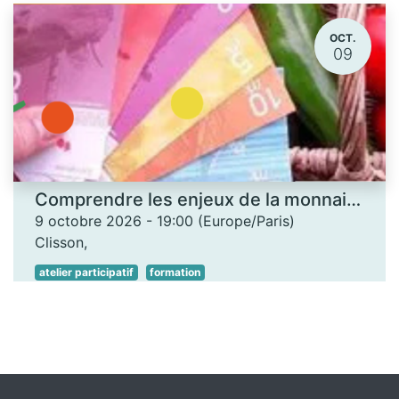
OCT.
09
Comprendre les enjeux de la monnaie locale - Les Ateliers des savoirs
9 octobre 2026
-
19:00
(
Europe/Paris
)
Clisson
,
atelier participatif
formation