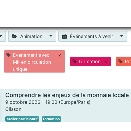
tiliser Moneko ?
Se lancer !
Actus
Contact
Fa
Animation
Événements à venir
Evenement avec
×
formation
×
Pr
Mk en circulation
unique
9 octobre 2026
-
19:00
(
Europe/Paris
)
Clisson
,
atelier participatif
formation