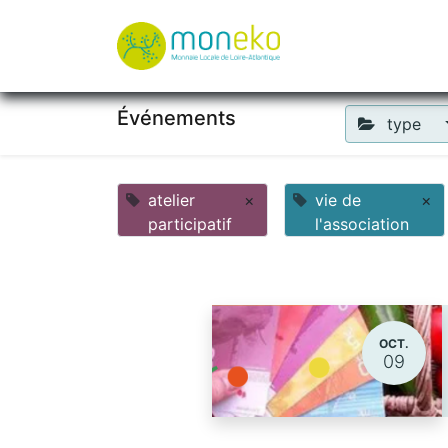
À propos
Où u
Événements
type
atelier
×
vie de
×
participatif
l'association
OCT.
09