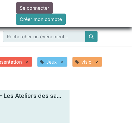
Se connecter
ire un don
Créer mon compte
ésentation
×
Jeux
×
visio
×
Comprendre les enjeux de la monnaie locale - Les Ateliers des savoirs