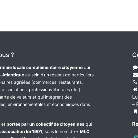
ous ?
C
nnaie locale complémentaire citoyenne
qui
e-Atlantique
au sein d’un réseau de particuliers
tenaires agréées (commerces, restaurants,
 associations, professions libérales etc.),
Le
harte de valeurs et qui intègrent des
– 
les, environnementales et économiques dans
Ré
e et
portée par un collectif de citoyen·nes
qui
n
association loi 1901
, sous le nom de «
MLC