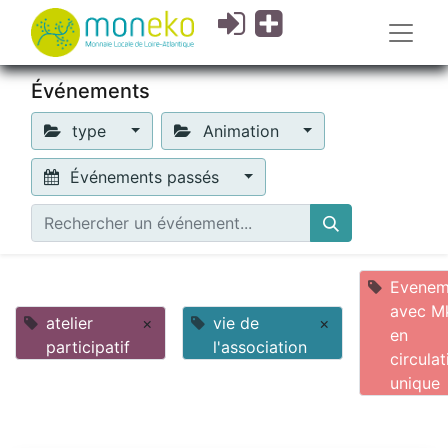
Événements
type
Animation
Événements passés
Evenem
avec M
atelier
×
vie de
×
en
participatif
l'association
circulat
unique