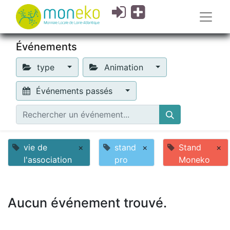
Événements
type
Animation
Événements passés
vie de
×
stand
×
Stand
×
l'association
pro
Moneko
Aucun événement trouvé.