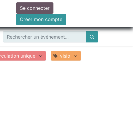
Se connecter
ire un don
Créer mon compte
culation unique
×
visio
×