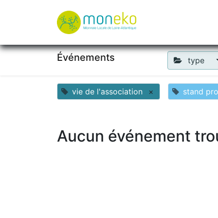
À propos
Où u
Événements
type
vie de l'association
×
stand pr
Aucun événement tro