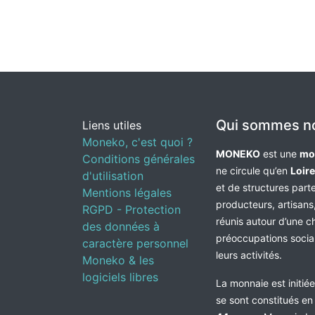
Qui sommes n
Liens utiles
Moneko, c'est quoi ?
MONEKO
est une
mo
Conditions générales
ne circule qu’en
Loir
d'utilisation
et de structures par
Mentions légales
producteurs, artisans,
RGPD - Protection
réunis autour d’une c
des données à
préoccupations socia
caractère personnel
leurs activités.
Moneko & les
logiciels libres
La monnaie est initié
se sont constitués e