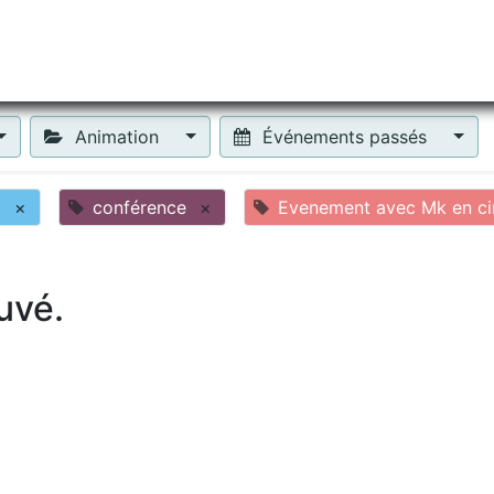
tiliser Moneko ?
Se lancer !
Actus
Contact
Fa
Animation
Événements passés
o
×
conférence
×
Evenement avec Mk en cir
uvé.