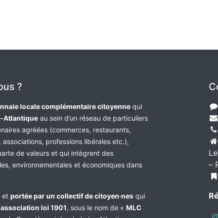
ous ?
C
nnaie locale complémentaire citoyenne
qui
e-Atlantique
au sein d’un réseau de particuliers
tenaires agréées (commerces, restaurants,
 associations, professions libérales etc.),
Le
harte de valeurs et qui intègrent des
– 
les, environnementales et économiques dans
Ré
e et
portée par un collectif de citoyen·nes
qui
n
association loi 1901
, sous le nom de «
MLC